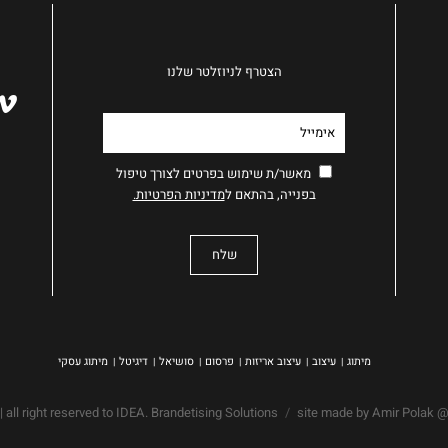
הצטרף לניוזלטר שלנו
מאשר/ת שימוש בפרטים לצורך טיפול
בפנייה, בהתאם ל
מדיניות הפרטיות.
מיתוג
עיצוב
עיצוב אריזות
פרסום
סושיאל
דיגיטל
מיתוג עסקי
|
site made by Amir Polak
@ all right reserved to IDEA. Brandetising Solutio