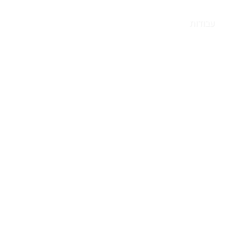
עבודות
הסטודיו שלנו
ניוזלטר
בלוג
צור קשר