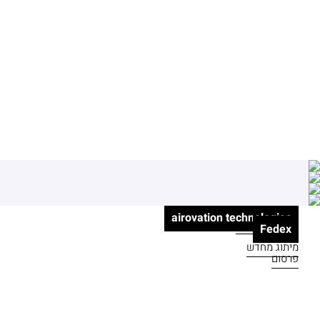
Munier
AKBAR
airovation technologies
פרסום | דיגיטל
Fedex
מיתוג מחדש
פרסום