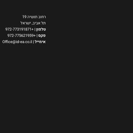
רחוב תושיה 19
תל אביב, ישראל
טלפון
|
+972-773191871
פקס |
+972-775621959
אימייל
|
Office@id-ea.co.il
ns