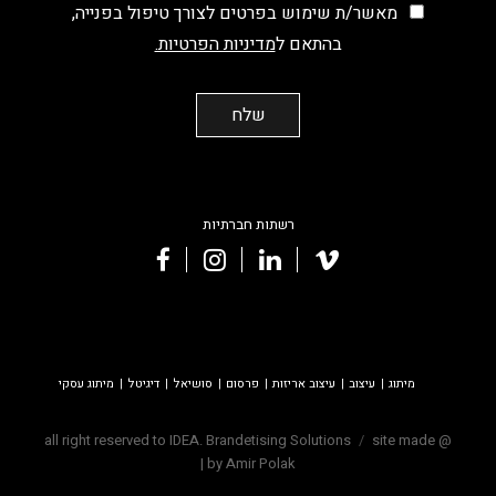
מאשר/ת שימוש בפרטים לצורך טיפול בפנייה,
בהתאם ל
מדיניות הפרטיות.
רשתות חברתיות
facebook
instagram
linkedin
vimeo
מיתוג
עיצוב
עיצוב אריזות
פרסום
סושיאל
דיגיטל
מיתוג עסקי
site made
@ all right reserved to IDEA. Brandetising Solutions
|
by Amir Polak