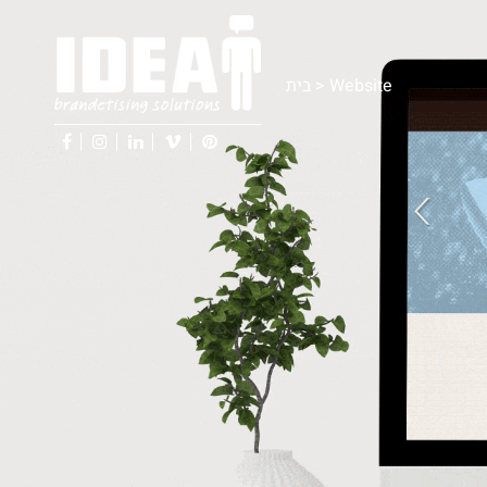
בית
>
Website
facebook
instagram
linkedin
vimeo
pinterest