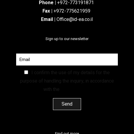
Phone
|
+972-773191871
Fax |
+972-775621959
Email
|
Office@id-ea.co.il
Sign up to our newsletter
I confirm the use of my details for the
purpose of handling the inquiry, in accordance
with the
Privacy Policy.
Find out more