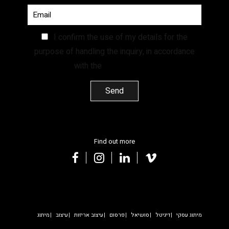
I confirm the use of my details for the
purpose of handling the inquiry, in accordance
with the
Privacy Policy.
Find out more
facebook
instagram
linkedin
vimeo
מיתוג עסקי
דיגיטל
סושיאל
פרסום
עיצוב אריזות
עיצוב
מיתוג