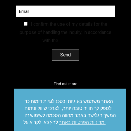
I confirm the use of my details for the
purpose of handling the inquiry, in accordance
with the
Privacy Policy.
Find out more
facebook
instagram
linkedin
vimeo
האתר משתמש בעוגיות ובטכנולוגיות דומות כדי
לספק לך חוויה טובה יותר, ולצרכי שיווק וניתוח.
המשך הגלישה באתר מהווה הסכמה לשימוש זה.
מדיניות הפרטיות באתר.
לחץ כאן לקרוא על
מיתוג עסקי
דיגיטל
סושיאל
פרסום
עיצוב אריזות
עיצוב
מיתוג