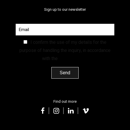
Sign up to our newsletter
I confirm the use of my details for the
purpose of handling the inquiry, in accordance
with the
Privacy Policy.
Find out more
facebook
instagram
linkedin
vimeo