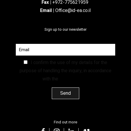
Fax |
+972-775621959
Email
|
Office@id-ea.co.il
Sign up to our newsletter
I confirm the use of my details for the
purpose of handling the inquiry, in accordance
with the
Privacy Policy.
Find out more