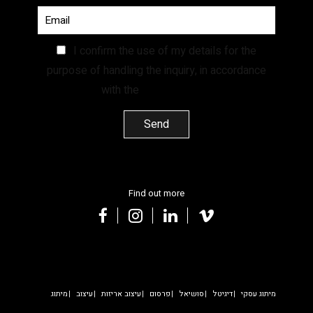
I confirm the use of my details for the
purpose of handling the inquiry, in accordance
with the
Privacy Policy.
Find out more
facebook
instagram
linkedin
vimeo
מיתוג עסקי
דיגיטל
סושיאל
פרסום
עיצוב אריזות
עיצוב
מיתוג