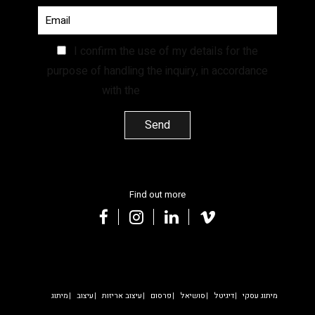
I confirm the use of my details for the
purpose of handling the inquiry, in accordance
with the
Privacy Policy.
Find out more
facebook
instagram
linkedin
vimeo
מיתוג עסקי
דיגיטל
סושיאל
פרסום
עיצוב אריזות
עיצוב
מיתוג