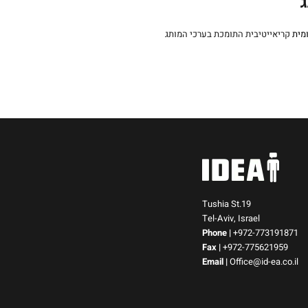
ג
מית
Tushia St.19
Tel-Aviv, Israel
Phone
|
+972-773191871
Fax |
+972-775621959
Email
|
Office@id-ea.co.il