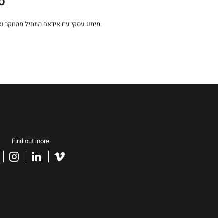
סט
קריאייטיבית התומכת בערכי המותג.
מיתוג עסקי עם אידאה מתחיל ממחקר ו
Find out more
acebook
instagram
linkedin
vimeo