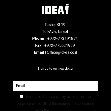
Tushia St.19
Tel-Aviv, Israel
Phone
|
+972-773191871
Fax |
+972-775621959
Email
|
Office@id-ea.co.il
Sign up to our newsletter
I confirm the use of my details for the
purpose of handling the inquiry, in accordance
with the
Privacy Policy.