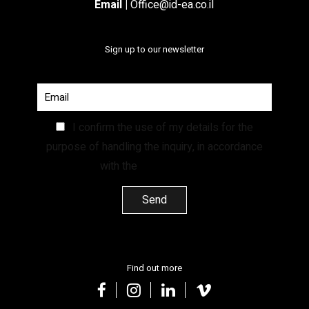
Email
|
Office@id-ea.co.il
Sign up to our newsletter
I confirm the use of my details for the
purpose of handling the inquiry, in accordance
with the
Privacy Policy.
Find out more
facebook
instagram
linkedin
vimeo