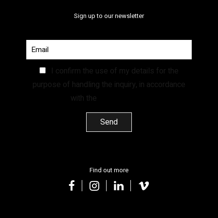
Sign up to our newsletter
I confirm the use of my details for the
purpose of handling the inquiry, in accordance
with the
Privacy Policy.
Find out more
facebook
instagram
linkedin
vimeo