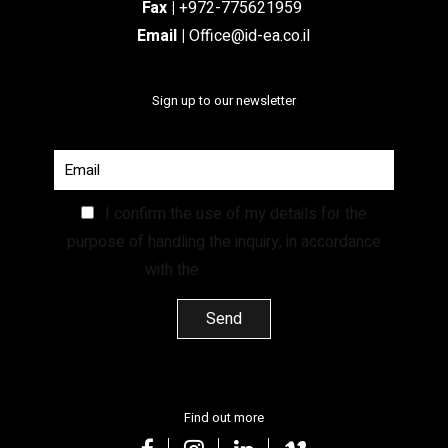
Fax |
+972-775621959
Email
|
Office@id-ea.co.il
Sign up to our newsletter
I confirm the use of my details for the
purpose of handling the inquiry, in accordance
with the
Privacy Policy.
Find out more