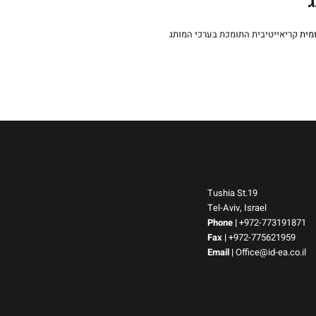
ג
מית
Tushia St.19
Tel-Aviv, Israel
Phone
|
+972-773191871
Fax |
+972-775621959
Email
|
Office@id-ea.co.il