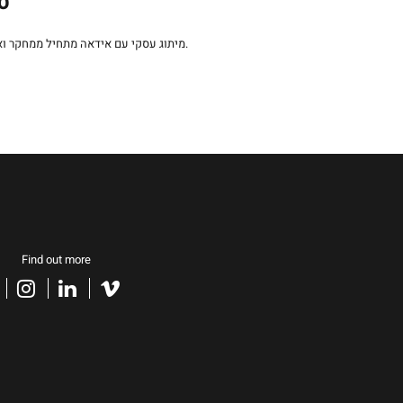
סט
קריאייטיבית התומכת בערכי המותג.
מיתוג עסקי עם אידאה מתחיל ממחקר ו
Find out more
acebook
instagram
linkedin
vimeo