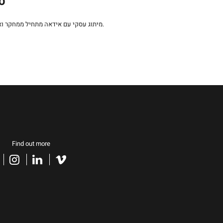
סט
קריאייטיבית התומכת בערכי המותג.
מיתוג עסקי עם אידאה מתחיל ממחקר ו
Find out more
acebook
instagram
linkedin
vimeo