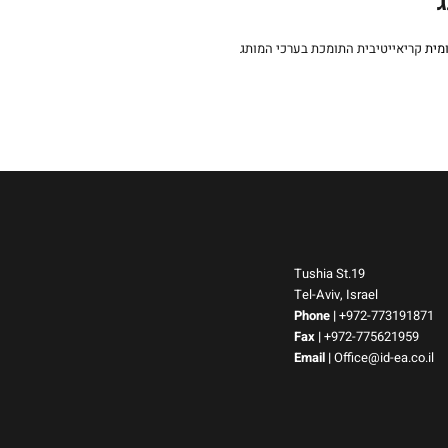
ג
מית
Tushia St.19
Tel-Aviv, Israel
Phone
|
+972-773191871
Fax |
+972-775621959
Email
|
Office@id-ea.co.il