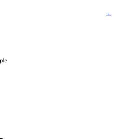
Our studio
Newsletter
Contact
ple