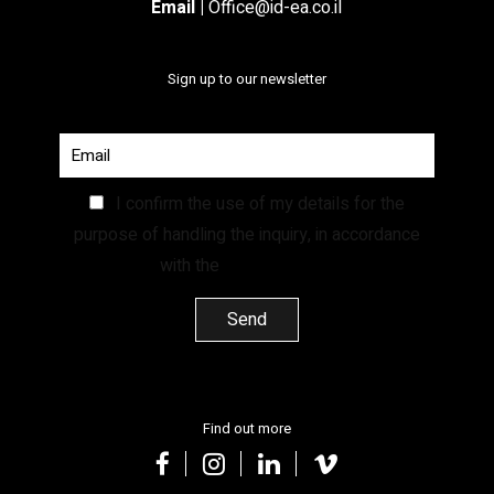
Email
|
Office@id-ea.co.il
Sign up to our newsletter
I confirm the use of my details for the
purpose of handling the inquiry, in accordance
with the
Privacy Policy.
Find out more
facebook
instagram
linkedin
vimeo