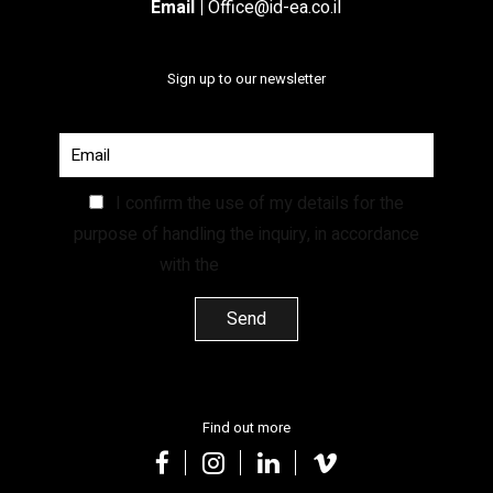
Email
|
Office@id-ea.co.il
Sign up to our newsletter
I confirm the use of my details for the
purpose of handling the inquiry, in accordance
with the
Privacy Policy.
Find out more
facebook
instagram
linkedin
vimeo