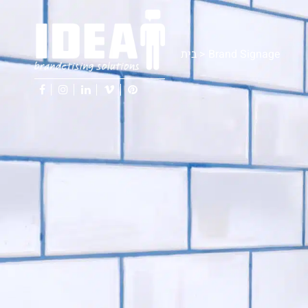
בית
>
Brand Signage
facebook
instagram
linkedin
vimeo
pinterest