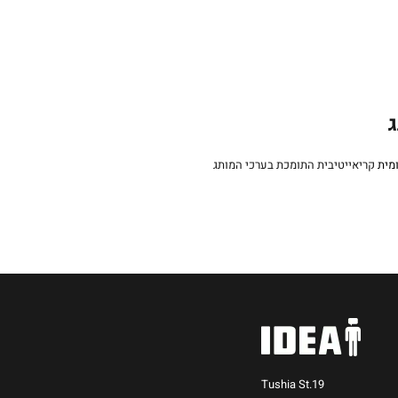
ג
מית
Tushia St.19