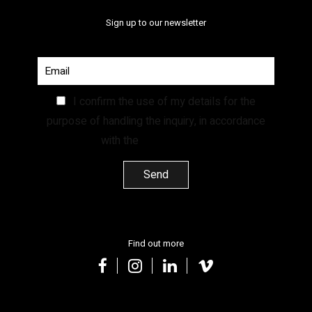
Sign up to our newsletter
I confirm the use of my details for the
purpose of handling the inquiry, in accordance
with the
Privacy Policy.
Find out more
facebook
instagram
linkedin
vimeo