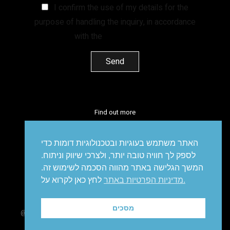
I confirm the use of my details for the
purpose of handling the inquiry, in accordance
with the
Privacy Policy.
Find out more
facebook
instagram
linkedin
vimeo
האתר משתמש בעוגיות ובטכנולוגיות דומות כדי
לספק לך חוויה טובה יותר, ולצרכי שיווק וניתוח.
המשך הגלישה באתר מהווה הסכמה לשימוש זה.
מדיניות הפרטיות באתר.
לחץ כאן לקרוא על
מיתוג עסקי
דיגיטל
סושיאל
פרסום
עיצוב אריזות
עיצוב
מיתוג
מסכים
@ all right reserved to IDEA. Brandetising Solutions
site made
by Amir Polak
|