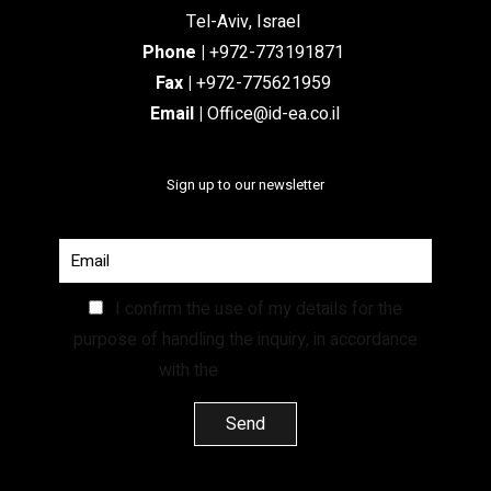
Tel-Aviv, Israel
Phone
|
+972-773191871
Fax |
+972-775621959
Email
|
Office@id-ea.co.il
Sign up to our newsletter
I confirm the use of my details for the
purpose of handling the inquiry, in accordance
with the
Privacy Policy.