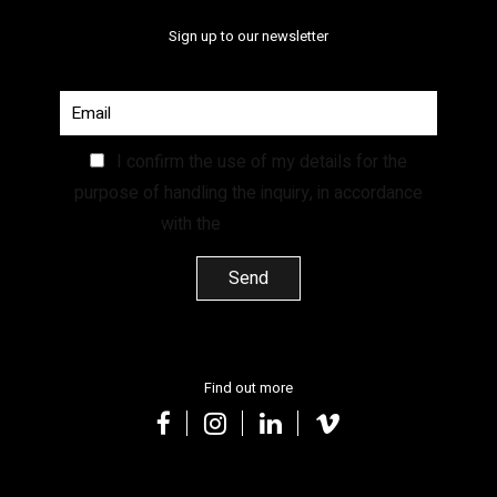
Sign up to our newsletter
I confirm the use of my details for the
purpose of handling the inquiry, in accordance
with the
Privacy Policy.
Find out more
facebook
instagram
linkedin
vimeo