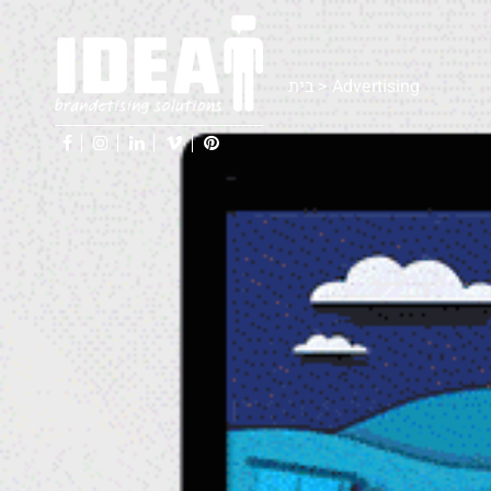
בית
>
Advertising
facebook
instagram
linkedin
vimeo
pinterest