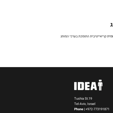
ג
מית
Tushia St.19
Tel-Aviv, Israel
Phone
|
+972-773191871