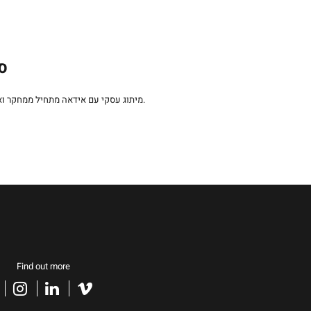
סט
קריאייטיבית התומכת בערכי המותג.
מיתוג עסקי עם אידאה מתחיל ממחקר ו
Find out more
acebook
instagram
linkedin
vimeo