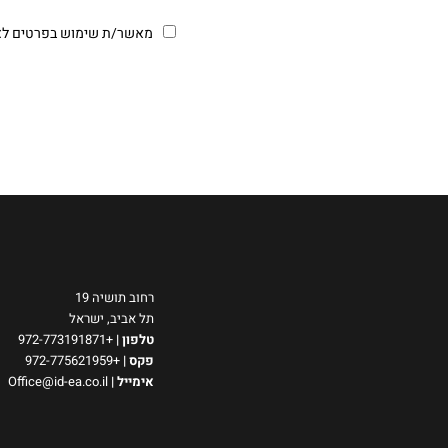
מאשר/ת שימוש בפרטים לצור
רחוב תושיה 19
תל אביב, ישראל
טלפון
|
+972-773191871
פקס |
+972-775621959
אימייל
|
Office@id-ea.co.il