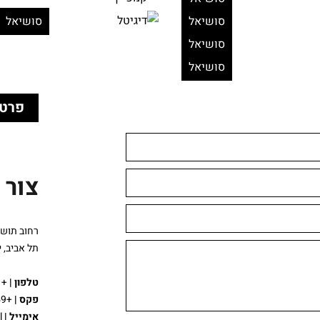
סושיאל
סושיאל
סושיאל
סושיאל
פרטי
צור 
רחוב תושיה 
תל אביב, 
טלפון
|
+972-773191871
פקס |
+972-775621959
אימייל
|
Office@id-ea.co.il