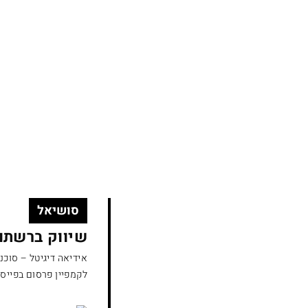
עבודות
הסטודיו שלנו
ניוזלטר
בלוג
צור קשר
סושיאל
שיווק ברשתות
אידיאה דיגיטל – סוכנ
לקמפיין
פרסום
בפייסב