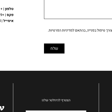
טלפון
|
+972-773191871
פקס |
+972-775621959
אימייל
|
Office@id-ea.co.il
ך טיפול בפנייה, בהתאם ל
מדיניות הפרטיות.
הצטרף לניוזלטר שלנו