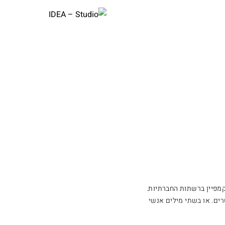
acebook
instagram
linkedin
vimeo
pinterest
בית
>
דיגיטל
קמפיין ברשתות החברתיות
.
רים. או בשתי מילים אנשי