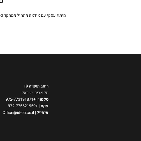
סט
מיתוג עסקי עם אידאה מתחיל ממחקר וא
רחוב תושיה 19
תל אביב, ישראל
טלפון
|
+972-773191871
פקס |
+972-775621959
אימייל
|
Office@id-ea.co.il