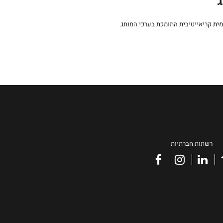
ג
מית
קריאייטיבית התומכת בערכי המותג.
רשתות חברתיות
facebook
instagram
linkedin
vimeo