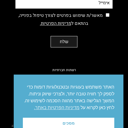
מאשר/ת שימוש בפרטים לצורך טיפול בפנייה,
בהתאם ל
מדיניות הפרטיות.
רשתות חברתיות
facebook
instagram
linkedin
vimeo
האתר משתמש בעוגיות ובטכנולוגיות דומות כדי
לספק לך חוויה טובה יותר, ולצרכי שיווק וניתוח.
המשך הגלישה באתר מהווה הסכמה לשימוש זה.
לחץ כאן לקרוא על
מדיניות הפרטיות באתר.
מיתוג
עיצוב
עיצוב אריזות
פרסום
סושיאל
דיגיטל
מיתוג עסקי
מסכים
site made
@ all right reserved to IDEA. Brandetising Solutions