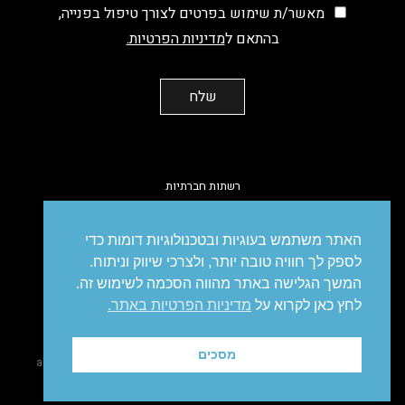
מאשר/ת שימוש בפרטים לצורך טיפול בפנייה,
בהתאם ל
מדיניות הפרטיות.
רשתות חברתיות
facebook
instagram
linkedin
vimeo
האתר משתמש בעוגיות ובטכנולוגיות דומות כדי
לספק לך חוויה טובה יותר, ולצרכי שיווק וניתוח.
המשך הגלישה באתר מהווה הסכמה לשימוש זה.
לחץ כאן לקרוא על
מדיניות הפרטיות באתר.
מיתוג
עיצוב
עיצוב אריזות
פרסום
סושיאל
דיגיטל
מיתוג עסקי
מסכים
site made
@ all right reserved to IDEA. Brandetising Solutions
|
by Amir Polak