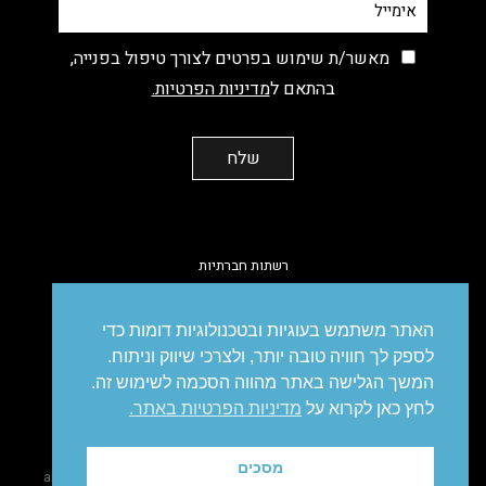
מאשר/ת שימוש בפרטים לצורך טיפול בפנייה,
בהתאם ל
מדיניות הפרטיות.
רשתות חברתיות
facebook
instagram
linkedin
vimeo
האתר משתמש בעוגיות ובטכנולוגיות דומות כדי
לספק לך חוויה טובה יותר, ולצרכי שיווק וניתוח.
המשך הגלישה באתר מהווה הסכמה לשימוש זה.
לחץ כאן לקרוא על
מדיניות הפרטיות באתר.
מיתוג
עיצוב
עיצוב אריזות
פרסום
סושיאל
דיגיטל
מיתוג עסקי
מסכים
site made
@ all right reserved to IDEA. Brandetising Solutions