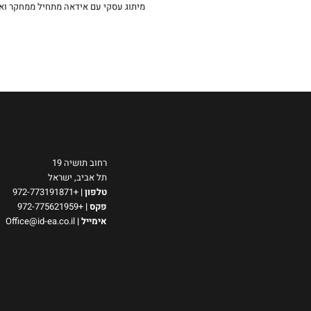
מיתוג עסקי עם אידאה מתחיל ממחקר וא
רחוב תושיה 19
תל אביב, ישראל
טלפון
|
+972-773191871
פקס |
+972-775621959
אימייל
|
Office@id-ea.co.il