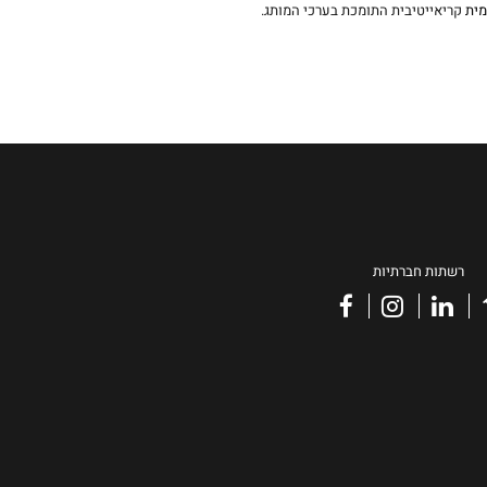
מית
קריאייטיבית התומכת בערכי המותג.
רשתות חברתיות
facebook
instagram
linkedin
vimeo