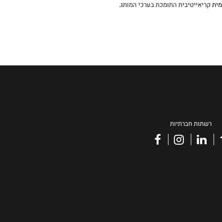
מית
קריאייטיבית התומכת בערכי המותג.
רשתות חברתיות
facebook
instagram
linkedin
vimeo