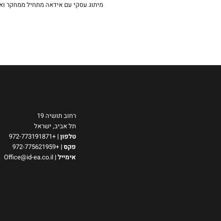
מיתוג עסקי עם אידאה מתחיל ממחקר וא
רחוב תושיה 19
תל אביב, ישראל
טלפון
|
+972-773191871
פקס |
+972-775621959
אימייל
|
Office@id-ea.co.il