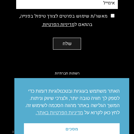
מאשר/ת שימוש בפרטים לצורך טיפול בפנייה,
בהתאם ל
מדיניות הפרטיות.
רשתות חברתיות
facebook
instagram
linkedin
vimeo
האתר משתמש בעוגיות ובטכנולוגיות דומות כדי
לספק לך חוויה טובה יותר, ולצרכי שיווק וניתוח.
המשך הגלישה באתר מהווה הסכמה לשימוש זה.
לחץ כאן לקרוא על
מדיניות הפרטיות באתר.
מיתוג
עיצוב
עיצוב אריזות
פרסום
סושיאל
דיגיטל
מיתוג עסקי
מסכים
site made
@ all right reserved to IDEA. Brandetising Solutions