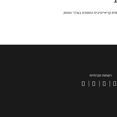
ג
מית
קריאייטיבית התומכת בערכי המותג.
רשתות חברתיות
facebook
instagram
linkedin
vimeo