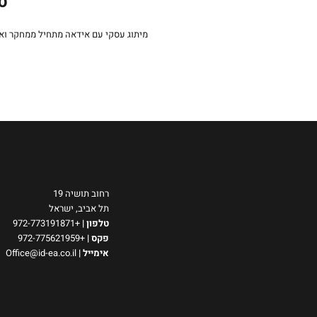
סט
מיתוג עסקי עם אידאה מתחיל ממחקר וא
רחוב תושיה 19
תל אביב, ישראל
טלפון
|
+972-773191871
פקס |
+972-775621959
אימייל
|
Office@id-ea.co.il