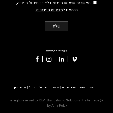
מאשר/ת שימוש בפרטים לצורך טיפול בפנייה,
בהתאם ל
מדיניות הפרטיות.
רשתות חברתיות
facebook
instagram
linkedin
vimeo
מיתוג
עיצוב
עיצוב אריזות
פרסום
סושיאל
דיגיטל
מיתוג עסקי
site made
@ all right reserved to IDEA. Brandetising Solutions
|
by Amir Polak