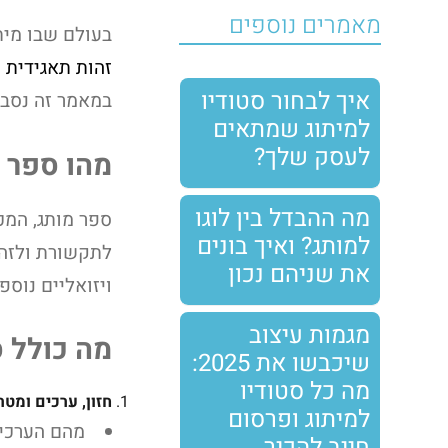
מאמרים נוספים
בעולם שבו מית
זהות תאגידית
איך לבחור סטודיו
במאמר זה נסביר
למיתוג שמתאים
לעסק שלך?
מהו ספר 
מה ההבדל בין לוגו
למותג? ואיך בונים
לתקשורת ולזהו
את שניהם נכון
ויזואליים נוספ
מגמות עיצוב
מה כולל 
שיכבשו את 2025:
מה כל סטודיו
חזון, ערכים ומטר
למיתוג ופרסום
מהם הערכים
חייב להכיר