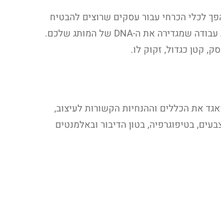
פך לכלי הכרחי עבור עסקים שרוצים להבטיח
חזקה ועקבית. ספר מותג אינו רק מסמך מעוצב; הוא מסגרת עבודה שמגדירה את ה-DNA של המותג שלכם.
, קטן כגדול, זקוק לו.
Bra או Brand Guidelines, הוא מסמך שמאגד את הכללים וההנחיות הקשורות לעיצוב,
עים, בטיפוגרפיה, בטון הדיבור ובאלמנטים