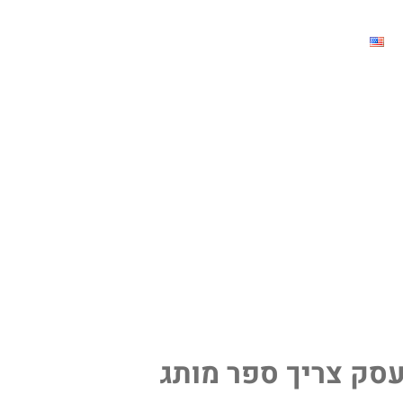
בית
>
בלוג
>
סק צריך ספר מותג