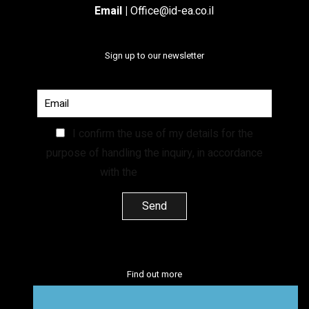
Email
|
Office@id-ea.co.il
Sign up to our newsletter
I confirm the use of my details for the
purpose of handling the inquiry, in accordance
with the
Privacy Policy.
Find out more
facebook
instagram
linkedin
vimeo