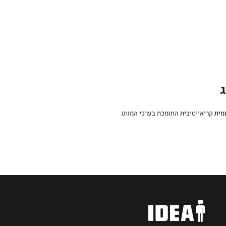
ג
מית