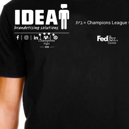
בית
>
Champions League
facebook
instagram
linkedin
vimeo
pinterest